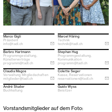
Marco Gigli
Marcel Häring
Präsident
Technik
e
e
info@tadl.ch
technik@tadl.ch
Barbro Hartmann
Stephan Hug
Programmgestaltung,
Programmgestaltung,
Künstlerverträge
Kommunikation
e
e
programm@tadl.ch
programm@tadl.ch
Claudia Magos
Colette Seger
Verwaltung Mitgliedschaften
Kasse, Reservationen
e
e
mitglieder@tadl.ch
reservationen@tadl.ch
André Studer
Guido Wyss
Buchhaltung
Beisitzer
Vorstandsmitglieder auf dem Foto: