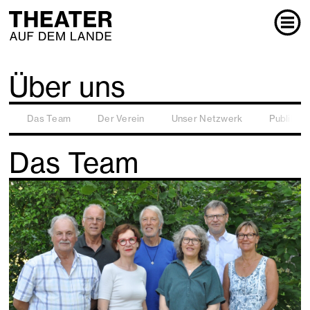
Über uns
Das Team
Der Verein
Unser Netzwerk
Publikati
Das Team