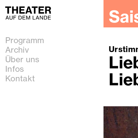
Sai
Programm
Ursti
Archiv
Lie
Über uns
Infos
Lie
Kontakt