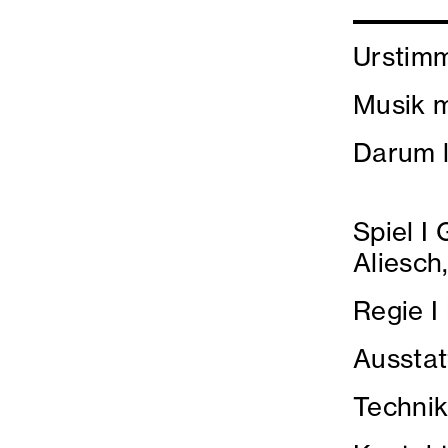
Urstimm
Musik m
Darum l
Spiel I
Aliesch
Regie I
Ausstat
Technik