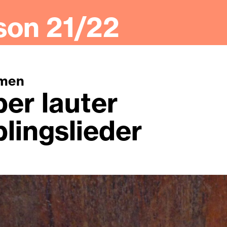
son 21/22
mmen
ber lauter
blingslieder